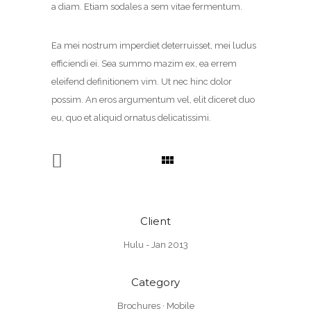
a diam. Etiam sodales a sem vitae fermentum.
Ea mei nostrum imperdiet deterruisset, mei ludus
efficiendi ei. Sea summo mazim ex, ea errem
eleifend definitionem vim. Ut nec hinc dolor
possim. An eros argumentum vel, elit diceret duo
eu, quo et aliquid ornatus delicatissimi.
Client
Hulu - Jan 2013
Category
Brochures
·
Mobile