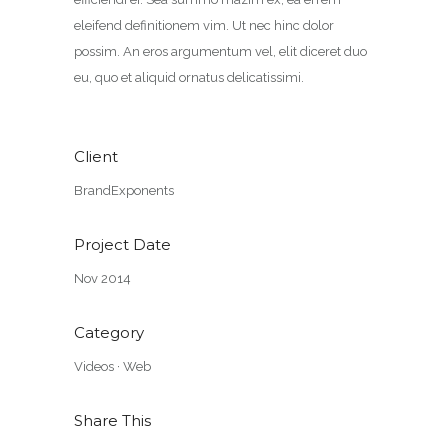
eleifend definitionem vim. Ut nec hinc dolor
possim. An eros argumentum vel, elit diceret duo
eu, quo et aliquid ornatus delicatissimi.
Client
BrandExponents
Project Date
Nov 2014
Category
Videos
·
Web
Share This