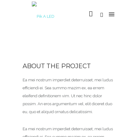
ABOUT THE PROJECT
Ea mei nostrum imperdiet deterruisset, mei ludus
efficiendi ei. Sea summo mazim ex, ea errem
eleifend definitionem vim. Ut nec hinc dolor
possim. An eros argumentum vel, elit diceret duo
eu, quo et aliquid ornatus delicatissimi.
Ea mei nostrum imperdiet deterruisset, mei ludus
efficiendi ei. Sea summo mazim ex, ea errem