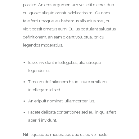
possim. An eros argumentum vel, elit diceret duo
eu, quo et aliquid ornatus delicatissimi. Cu nam
tale ferri utroque, eu habemus albucius mel, cu
vidit possit ornatus eum. Eu ius postulant salutatus
definitionem, an eam dicant voluptua, pri cu
legendos moderatius.
Ius et invidunt intellegebat, alia utroque
legendos ut
Timeam definitionem his id, iriure omittam
intellegam id sed
An eripuit nominati ullamcorper ius.
Facete delicata contentiones sed eu, in qui affert
aperiri invidunt.
Nihil quaeque moderatius quo ut, eu vix noster