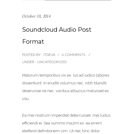
October 10, 2014
Soundcloud Audio Post
Format
POSTED BY : ITDEVA
/
0 COMMENTS
/
UNDER :
UNCATEGORIZED
Malorum temporibus vix ex. Ius ad iudico labores
dissentiunt. In eruditi volumus nec, nibh blandit
deseruisse ne nec, vocibus albucius maluisset ex
usu.
Ea mei nostrum imperdiet deterruisset, mei ludus
efficiendi ei. Sea summo mazim ex, ea errem
eleifend definitionem vim. Ut nec hinc dolor