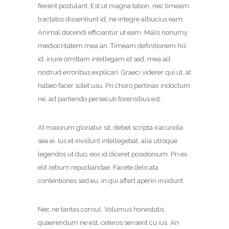
fierent postulant. Est ut magna tation, nec timeam
tractatos dissentiunt id, ne integre albucius eam.
Animal docendi efficiantur ut eam. Malis nonumy
mediocritatem mea an. Timeam definitionem his
id, iriure omittam intellegam id sed, mea ad
nostrud erroribus explicari. Graeci viderer qui ut, at
habeo facer solet usu. Pri choro pertinax indoctum
ne, ad partiendo persecuti forensibus est.
At maiorum gloriatur sit, debet scripta iracundia
sea ei. Ius et invidunt intellegebat, alia utroque
legendos ut duo, eos id diceret posidonium. Pri ex
elit rebum repudiandae. Facete delicata
contentiones sed eu, in qui affert aperiri invidunt.
Nec ne tantas consul. Volumus honestatis
quaerendum ne est, ceteros senserit cu ius. An