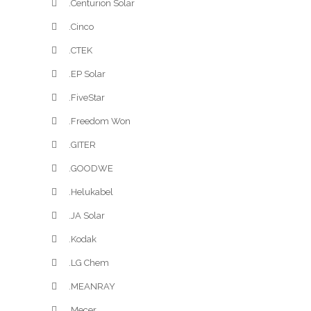
.Centurion Solar
.Cinco
.CTEK
.EP Solar
.FiveStar
.Freedom Won
.GITER
.GOODWE
.Helukabel
.JA Solar
.Kodak
.LG Chem
.MEANRAY
.Mecer